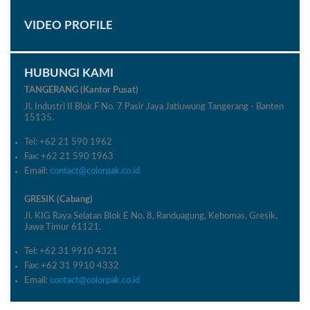
VIDEO PROFILE
HUBUNGI KAMI
TANGERANG (Kantor Pusat)
Jl. Industri II Blok F No. 7 Pasir Jaya Jatiuwung Tangerang - Banten
15135.
Tel: +62 21 590 1962
Fax: +62 21 590 1963
Email:
contact@colorpak.co.id
GRESIK (Cabang)
Jl. KIG Raya Selatan Blok E No. 8, Randuagung, Kebomas, Gresik,
Jawa Timur 61121.
Tel: +62 31 9910 4321
Fax: +62 31 9910 4332
Email:
contact@colorpak.co.id