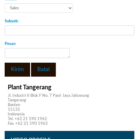
Subyek:
Pesan
Kirim
Batal
Plant Tangerang
Jl. Industri II Blok F No. 7 Pasir Jaya Jatiuwung
Tangerang
Banten
15135
Indonesia
Tel. +62 21 590 1962
Fax. +62 21 590 1963